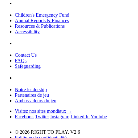
Children's Emergency Fund
Annual Reports & Finances
Resources & Publications
Accessibility
Contact Us
FAQs
Safeguarding
Notre leadership
Partenaires de jeu
Ambassadeurs du jeu
Visitez nos sites mondiaux →
Facebook
Twitter
Instagram
Linked In
Youtube
© 2026 RIGHT TO PLAY. V2.6
Politique de confidentialité