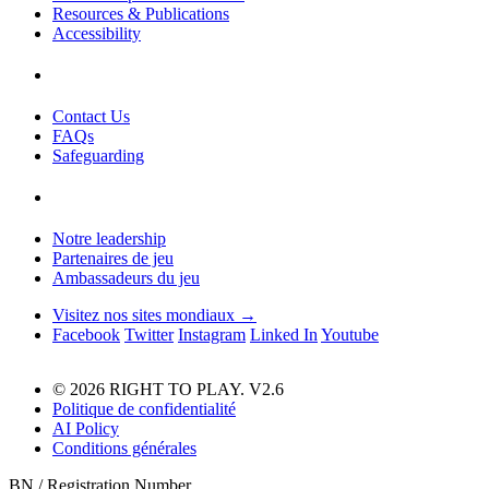
Resources & Publications
Accessibility
Contact Us
FAQs
Safeguarding
Notre leadership
Partenaires de jeu
Ambassadeurs du jeu
Visitez nos sites mondiaux →
Facebook
Twitter
Instagram
Linked In
Youtube
© 2026 RIGHT TO PLAY. V2.6
Politique de confidentialité
AI Policy
Conditions générales
BN / Registration Number