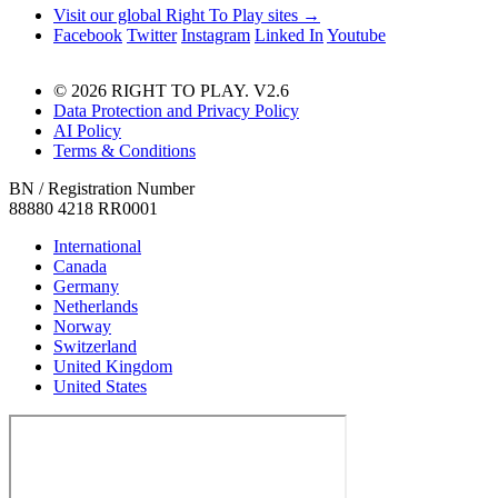
Visit our global Right To Play sites →
Facebook
Twitter
Instagram
Linked In
Youtube
© 2026 RIGHT TO PLAY. V2.6
Data Protection and Privacy Policy
AI Policy
Terms & Conditions
BN / Registration Number
88880 4218 RR0001
International
Canada
Germany
Netherlands
Norway
Switzerland
United Kingdom
United States