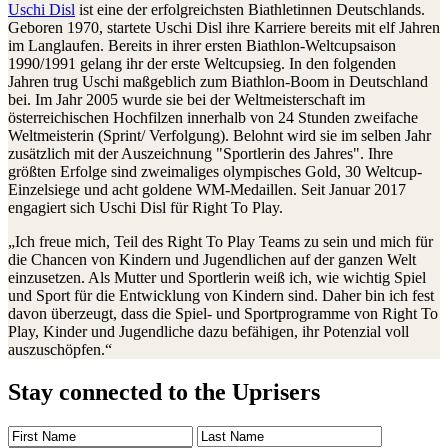
Uschi Disl
ist eine der erfolgreichsten Biathletinnen Deutschlands.
Geboren 1970, startete Uschi Disl ihre Karriere bereits mit elf Jahren
im Langlaufen. Bereits in ihrer ersten Biathlon-Weltcupsaison
1990/1991 gelang ihr der erste Weltcupsieg. In den folgenden
Jahren trug Uschi maßgeblich zum Biathlon-Boom in Deutschland
bei. Im Jahr 2005 wurde sie bei der Weltmeisterschaft im
österreichischen Hochfilzen innerhalb von 24 Stunden zweifache
Weltmeisterin (Sprint/ Verfolgung). Belohnt wird sie im selben Jahr
zusätzlich mit der Auszeichnung "Sportlerin des Jahres". Ihre
größten Erfolge sind zweimaliges olympisches Gold, 30 Weltcup-
Einzelsiege und acht goldene WM-Medaillen. Seit Januar 2017
engagiert sich Uschi Disl für Right To Play.
„Ich freue mich, Teil des Right To Play Teams zu sein und mich für
die Chancen von Kindern und Jugendlichen auf der ganzen Welt
einzusetzen. Als Mutter und Sportlerin weiß ich, wie wichtig Spiel
und Sport für die Entwicklung von Kindern sind. Daher bin ich fest
davon überzeugt, dass die Spiel- und Sportprogramme von Right To
Play, Kinder und Jugendliche dazu befähigen, ihr Potenzial voll
auszuschöpfen.“
Stay connected to the Uprisers
First
Last
Email