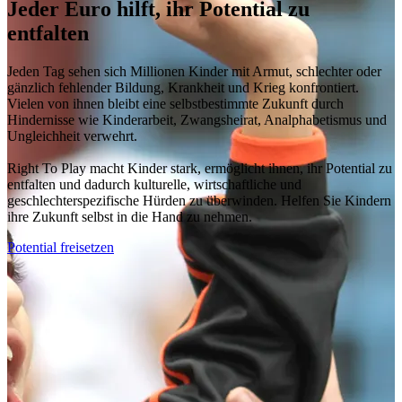
Jeder Euro hilft, ihr Potential zu
entfalten
Jeden Tag sehen sich Millionen Kinder mit Armut, schlechter oder
gänzlich fehlender Bildung, Krankheit und Krieg konfrontiert.
Vielen von ihnen bleibt eine selbstbestimmte Zukunft durch
Hindernisse wie Kinderarbeit, Zwangsheirat, Analphabetismus und
Ungleichheit verwehrt.
Right To Play macht Kinder stark, ermöglicht ihnen, ihr Potential zu
entfalten und dadurch kulturelle, wirtschaftliche und
geschlechterspezifische Hürden zu überwinden. Helfen Sie Kindern
ihre Zukunft selbst in die Hand zu nehmen.
Potential freisetzen