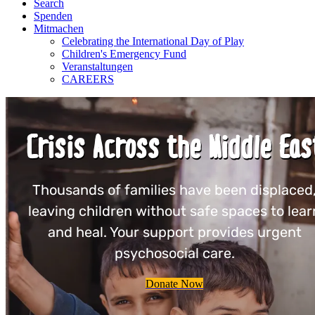
Search
Spenden
Mitmachen
Celebrating the International Day of Play
Children's Emergency Fund
Veranstaltungen
CAREERS
Crisis Across the Middle Eas
Thousands of families have been displaced
leaving children without safe spaces to lear
and heal. Your support provides urgent
psychosocial care.
Donate Now