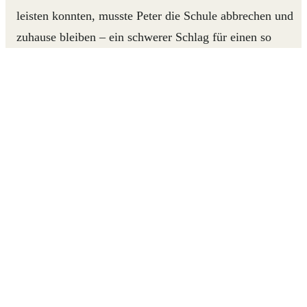
leisten konnten, musste Peter die Schule abbrechen und
zuhause bleiben – ein schwerer Schlag für einen so
neugierigen und sozialen Jungen wie Peter.
Der Inklusionsausschuss der Schule sorgte dafür, dass Peter wieder
zur Schule gehen kann.
Hilf Jungen wie Peter