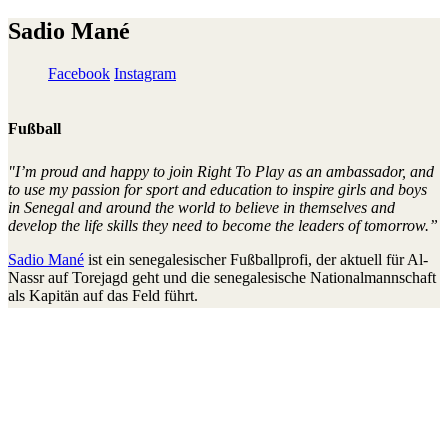
Sadio Mané
Facebook
Instagram
Fußball
"I’m proud and happy to join Right To Play as an ambassador, and
to use my passion for sport and education to inspire girls and boys
in Senegal and around the world to believe in themselves and
develop the life skills they need to become the leaders of tomorrow.”
Sadio Mané
ist ein senegalesischer Fußballprofi, der aktuell für Al-
Nassr auf Torejagd geht und die senegalesische Nationalmannschaft
als Kapitän auf das Feld führt.
Sowohl auf dem grünen Rasen auch als abseits leistet Mané
bemerkenswertes. Er begann seine Karriere in der berühmten
senegalesischen Fußballakademie Generation Foot. Seine
Leistungen riefen die Scouts des FC Metz auf den Plan, die ihn nach
Frankreich einluden und schließlich mit einem Profivertrag
ausstatteten. Nach einem schwierigen ersten Jahr in Europa, gelang
es Mané einen beachtlichen Schritt in seiner Entwicklung bei Red