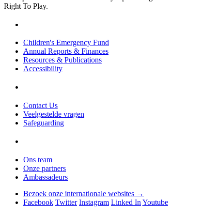
Right To Play.
Children's Emergency Fund
Annual Reports & Finances
Resources & Publications
Accessibility
Contact Us
Veelgestelde vragen
Safeguarding
Ons team
Onze partners
Ambassadeurs
Bezoek onze internationale websites →
Facebook
Twitter
Instagram
Linked In
Youtube