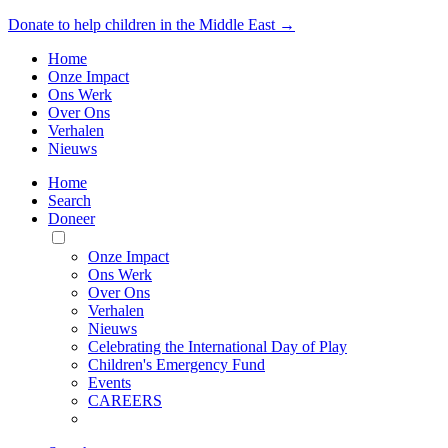
Donate to help children in the Middle East →
Home
Onze Impact
Ons Werk
Over Ons
Verhalen
Nieuws
Home
Search
Doneer
Toggle
Mobile
Onze Impact
Menu
Ons Werk
Over Ons
Verhalen
Nieuws
Celebrating the International Day of Play
Children's Emergency Fund
Events
CAREERS