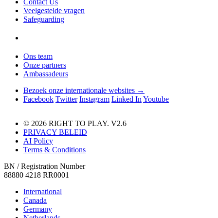
Contact Us
Veelgestelde vragen
Safeguarding
Ons team
Onze partners
Ambassadeurs
Bezoek onze internationale websites →
Facebook
Twitter
Instagram
Linked In
Youtube
© 2026 RIGHT TO PLAY. V2.6
PRIVACY BELEID
AI Policy
Terms & Conditions
BN / Registration Number
88880 4218 RR0001
International
Canada
Germany
Netherlands