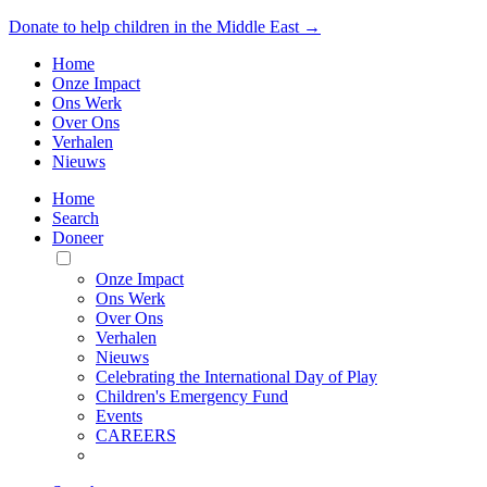
Donate to help children in the Middle East →
Home
Onze Impact
Ons Werk
Over Ons
Verhalen
Nieuws
Home
Search
Doneer
Toggle
Mobile
Onze Impact
Menu
Ons Werk
Over Ons
Verhalen
Nieuws
Celebrating the International Day of Play
Children's Emergency Fund
Events
CAREERS