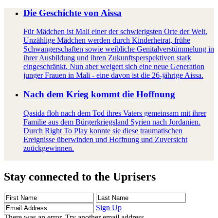
Die Geschichte von Aissa
Für Mädchen ist Mali einer der schwierigsten Orte der Welt.
Unzählige Mädchen werden durch Kinderheirat, frühe
Schwangerschaften sowie weibliche Genitalverstümmelung in
ihrer Ausbildung und ihren Zukunftsperspektiven stark
eingeschränkt. Nun aber weigert sich eine neue Generation
junger Frauen in Mali - eine davon ist die 26-jährige Aissa.
Nach dem Krieg kommt die Hoffnung
Qasida floh nach dem Tod ihres Vaters gemeinsam mit ihrer
Familie aus dem Bürgerkriegsland Syrien nach Jordanien.
Durch Right To Play konnte sie diese traumatischen
Ereignisse überwinden und Hoffnung und Zuversicht
zuückgewinnen.
Stay connected to the Uprisers
First
Last
Email
Name
Name
Address
Sign Up
There was an error. Try another email address.